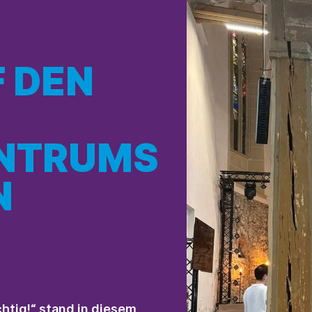
 DEN
ENTRUMS
N
htig!“ stand in diesem