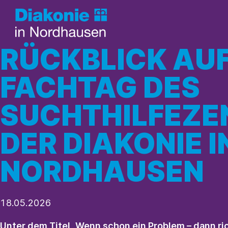
RÜCKBLICK AUF
FACHTAG DES
SUCHTHILFEZ
DER DIAKONIE I
NORDHAUSEN
18.05.2026
Unter dem Titel „Wenn schon ein Problem – dann ric