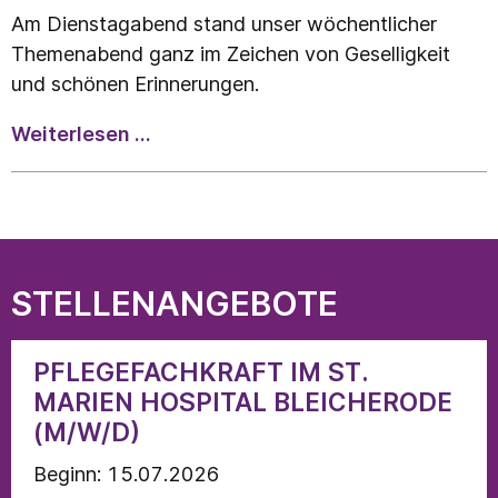
Am Dienstagabend stand unser wöchentlicher
Themenabend ganz im Zeichen von Geselligkeit
und schönen Erinnerungen.
Nach
Weiterlesen …
Feierabend
auf
ein
Schnitzel
und
STELLENANGEBOTE
ein
kühles
PFLEGEFACHKRAFT IM ST.
Bier
MARIEN HOSPITAL BLEICHERODE
(M/W/D)
Beginn: 15.07.2026