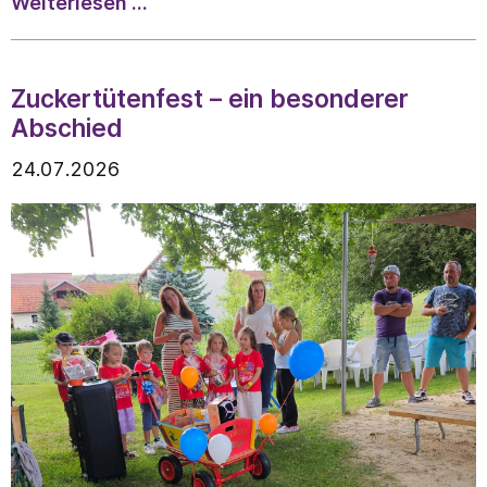
25.
Weiterlesen …
Jakobtag
im
Evangelischen
Zuckertütenfest – ein besonderer
St.
Abschied
Jakob
24.07.2026
Haus