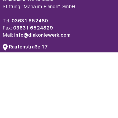
Stiftung "Maria im Elende" GmbH
Tel:
03631 652480
Fax:
03631 6524829
Mail:
info@diakoniewerk.com
Rautenstraße 17
99734 Nordhausen
Kontakt
Impressum
Datenschutz
© 2026 Diakonie in Nordhausen / Stiftung „Maria
im Elende“ GmbH